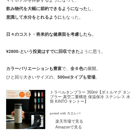
マイボトルを持参するようになって、
飲み物代を大幅に節約できるようになった
し、
意識して水分をとれるように
もなった。
日々のコスト・将来的な健康面を考慮したら、
¥2800-という投資はすでに回収できた
ように思う。
カラーバリエーションも豊富
で、
全６色
の展開。
ひと回り大きいサイズの、
500mlタイプも登場
。
トラベルタンブラー 350ml【ボトルマグ タン
ブラー 真空二重構造 保温保冷 ステンレス 水
筒 KINTO キントー】
posted with
カエレバ
楽天市場で見る
Amazonで見る