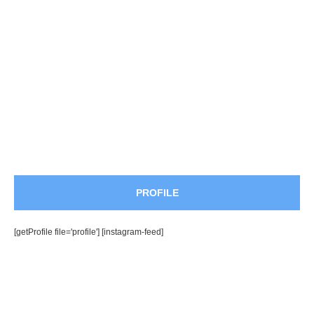
PROFILE
[getProfile file='profile'] [instagram-feed]