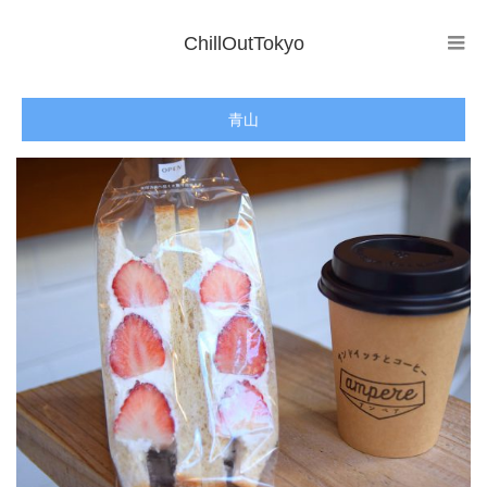
ChillOutTokyo
青山