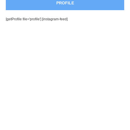
PROFILE
[getProfile file='profile'] [instagram-feed]